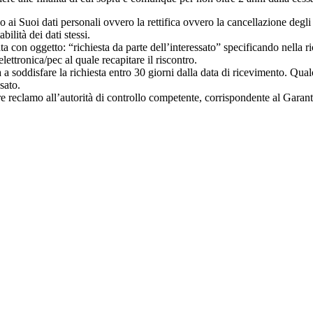
esso ai Suoi dati personali ovvero la rettifica ovvero la cancellazione degl
abilità dei dati stessi.
on oggetto: “richiesta da parte dell’interessato” specificando nella richi
elettronica/pec al quale recapitare il riscontro.
rà a soddisfare la richiesta entro 30 giorni dalla data di ricevimento. Qua
sato.
porre reclamo all’autorità di controllo competente, corrispondente al Ga