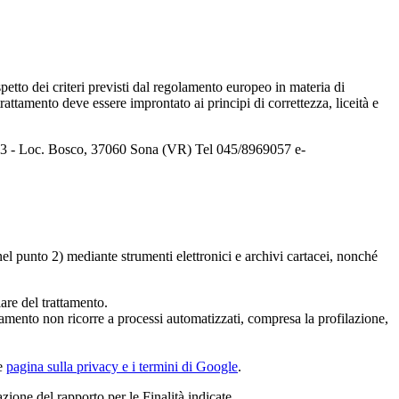
spetto dei criteri previsti dal regolamento europeo in materia di
ttamento deve essere improntato ai principi di correttezza, liceità e
sci, 3 - Loc. Bosco, 37060 Sona (VR) Tel 045/8969057 e-
 nel punto 2) mediante strumenti elettronici e archivi cartacei, nonché
are del trattamento.
attamento non ricorre a processi automatizzati, compresa la profilazione,
re
pagina sulla privacy e i termini di Google
.
azione del rapporto per le Finalità indicate.