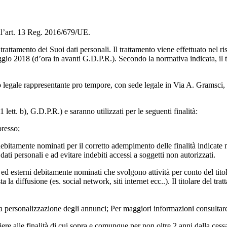
ell’art. 13 Reg. 2016/679/UE.
rattamento dei Suoi dati personali. Il trattamento viene effettuato nel ri
o 2018 (d’ora in avanti G.D.P.R.). Secondo la normativa indicata, il tra
oprio legale rappresentante pro tempore, con sede legale in Via A. Gram
lett. b), G.D.P.R.) e saranno utilizzati per le seguenti finalità:
presso;
i debitamente nominati per il corretto adempimento delle finalità indicate
dati personali e ad evitare indebiti accessi a soggetti non autorizzati.
ed esterni debitamente nominati che svolgono attività per conto del titol
la diffusione (es. social network, siti internet ecc..). Il titolare del tr
r la personalizzazione degli annunci; Per maggiori informazioni consulta
piere alle finalità di cui sopra e comunque per non oltre 2 anni dalla cess