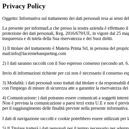
Privacy Policy
Oggetto: Informativa sul trattamento dei dati personali resa ai sensi d
La presente per informarLa che presso la nostra azienda è effettuato il t
protezione dei dati personali, Reg. 2016/679/UE, in vigore dal 25 maggi
trasparenza e di tutela della Sua riservatezza e dei Suoi diritti.
1) Il titolare del trattamento è Materia Prima Srl, in persona del pr
mail:info@lacremebanqueting.com
2) I dati saranno raccolti con il Suo espresso consenso (secondo art. 6.1 
Invio di informazioni richieste per cui non è necessario il consenso es
3) Modalità: i dati personali sono trattati dal titolare e da responsabil
con l'impiego di misure di sicurezza atte a garantire la riservatezza dei 
4) Comunicazione: i dati potranno essere comunicati a soggetti interni 
Non è prevista la comunicazione a paesi terzi extra U.E e non è prevista 
per il raggiungimento delle finalità previste nella presente informativa.
I dati di navigazione raccolti e cookie potrebbero essere utilizzati pe
5) Il Titolare tratterà i dati personali per il tempo necessario per adem