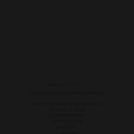
Materia Prima S.r.l.
La Crème ist eine Marke von Materia Prima S.r.l.
Juristischer, administrativer und operativer Sitz:
Via Gramsci, 3 - 37060
Loc. Bosco, Sona (VR)
P.IVA 03613710239
privacy policy
cookie policy